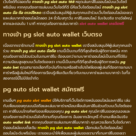
เว็บไซต์ที่ปลอดภัย
ทางเข้า pg slot auto 168
หยุดเล่นคาสิโนออนไลน์บนเว็บไซต์
พรีเมียม หากคุณต้องการเล่นบนเว็บไซต์ที่ดี นี่คือเว็บไซต์ออนไลน์
ทางเข้า pg slot
auto มือ ถือ ดาวน์โหลด
เราจึงสนับสนุนให้ผู้เล่นทุกคนเข้าร่วมเว็บไซต์ออนไลน์ของเรา
และเล่นบาคาร่าออนไลน์ตลอด 24 ชั่วโมงทุกวัน คาสิโนออนไลน์ รับเงินจริง รางวัลใหญ่
ฝากและถอนใน 1 นาที หากคุณต้องการเล่นบาคาร่า
slot auto wallet เครดิตฟรี
ทางเข้า pg slot auto wallet เว็บตรง
เนื่องจากเรารักเกมนี้
ทางเข้า pg slot auto wallet
เราจึงสนับสนุนให้ผู้เล่นทุกคนเข้า
ร่วม
ทางเข้า pg slot auto มือถือ
เกมนี้เป็นเกมที่ดีที่สุดสำหรับผู้ติดการพนัน หาก
คุณต้องการมีส่วนร่วมในเกมคาสิโน ต้องบอกว่าเกมบาคาร่าออนไลน์เป็นเกมที่ได้รับ
ความนิยมสูงสุดบนเว็บไซต์ของเรา เกมนี้เป็นเกมที่ดีที่สุดสำหรับผู้ติดการพนัน
pg
auto bet
คุณสามารถเลือกที่จะบันทึกเกมหรือสร้างโปรไฟล์ของผู้เล่นที่ต้องการเกมบา
คาร่าหรือผู้เล่นใหม่ที่ต้องการเรียนรู้เพิ่มเติมเกี่ยวกับเกมบาคาร่าและเกมบาคาร่า ในทั้ง
สองกรณีนี้ไม่มีข้อจำกัด
pg auto slot wallet สมัครฟรี
เกมอื่นๆ
pg auto slot wallet
มีให้บริการที่เว็บไซต์การพนันออนไลน์และคาสิโน เล่น
กับเพื่อนของคุณบนมือถือและเล่นบาคาร่าเหมือนเพื่อนในคาสิโนส่วนตัวบนเว็บไซต์ของ
เรา คาสิโนบนโทรศัพท์ของเพื่อนของคุณ
pg auto slot
คุณมีคาสิโนของคุณเองและ
คุณต้องการเข้าร่วมเมื่อใดก็ตามที่คุณต้องการ ฉันอยากเลิกบุหรี่ ทำงานเพื่อเงินจริง
auto wallet link
หากคุณต้องการเล่นเกมคาสิโนบาคาร่า คุณควรเลือกเว็บไซต์บาคา
ร่าออนไลน์แบบดั้งเดิม
ทางเข้า pg slot auto wallet
เลือกเล่นเว็บไซต์ออนไลน์
ออนไลน์ระดับพรีเมียม เราขอแนะนำให้เพื่อนและผู้เล่นของเรามาที่เกมคาสิโนของเรา