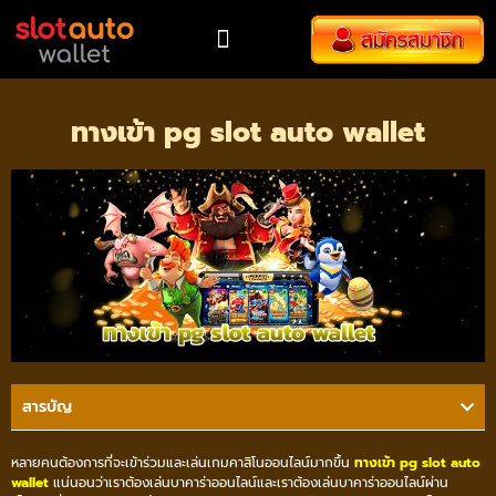
ทางเข้า pg slot auto wallet
สารบัญ
หลายคนต้องการที่จะเข้าร่วมและเล่นเกมคาสิโนออนไลน์มากขึ้น
ทางเข้า pg slot auto
wallet
แน่นอนว่าเราต้องเล่นบาคาร่าออนไลน์และเราต้องเล่นบาคาร่าออนไลน์ผ่าน