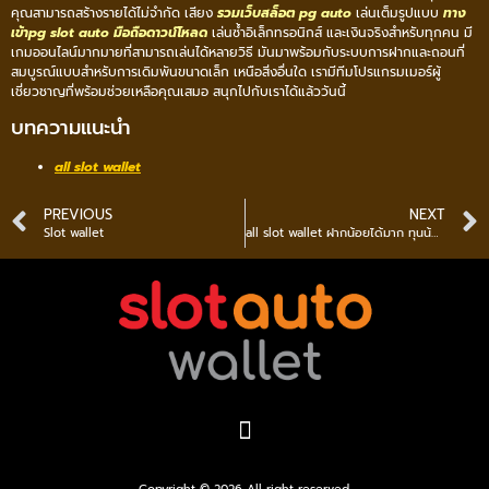
คุณสามารถสร้างรายได้ไม่จำกัด เสียง
รวมเว็บสล็อต pg auto
เล่นเต็มรูปแบบ
ทาง
เข้าpg slot auto มือถือดาวน์โหลด
เล่นซ้ำอิเล็กทรอนิกส์ และเงินจริงสำหรับทุกคน มี
เกมออนไลน์มากมายที่สามารถเล่นได้หลายวิธี มันมาพร้อมกับระบบการฝากและถอนที่
สมบูรณ์แบบสำหรับการเดิมพันขนาดเล็ก เหนือสิ่งอื่นใด เรามีทีมโปรแกรมเมอร์ผู้
เชี่ยวชาญที่พร้อมช่วยเหลือคุณเสมอ สนุกไปกับเราได้แล้ววันนี้
บทความแนะนำ
all slot wallet
PREVIOUS
NEXT
Slot wallet
all slot wallet ฝากน้อยได้มาก ทุนน้อยก็ลุ้นแตก